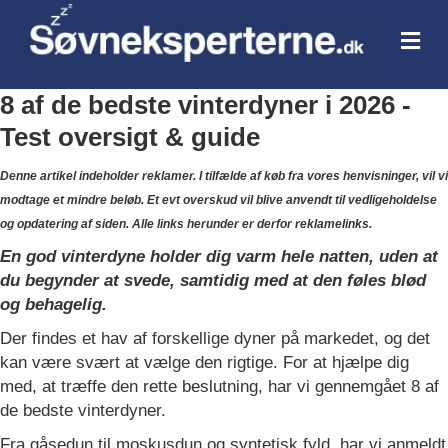
Me
8 af de bedste vinterdyner i 2026 -
Test oversigt & guide
Denne artikel indeholder reklamer. I tilfælde af køb fra vores henvisninger, vil vi
modtage et mindre beløb. Et evt overskud vil blive anvendt til vedligeholdelse
og opdatering af siden. Alle links herunder er derfor reklamelinks.
En god vinterdyne holder dig varm hele natten, uden at
du begynder at svede, samtidig med at den føles blød
og behagelig.
Der findes et hav af forskellige dyner på markedet, og det
kan være svært at vælge den rigtige. For at hjælpe dig
med, at træffe den rette beslutning, har vi gennemgået 8 af
de bedste vinterdyner.
Fra gåsedun til moskusdun og syntetisk fyld, har vi anmeldt