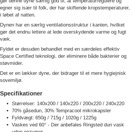
gør denne dyne særlig god til, at temperaturregulere og
egner sig især til folk, der har skiftende kropstemperaturer,
i løbet af natten.
Dynen har en særlig ventilationsstruktur i kanten, hvilket
gør det endnu lettere at lede overskydende varme og fugt
væk.
Fyldet er desuden behandlet med en særdeles effektiv
Space Certified teknologi, der eliminere både bakterier og
støvmider.
Det er en lækker dyne, der bidrager til et mere hygiejnisk
sovemiljø.
Specifikationer
Størrelser: 140x200 / 140x220 / 200x220 / 240x220
70% gåsedun, 30% Tempracool mikrokapsler
Fyldvægt: 650g / 715g / 1020g / 1225g
Vaskes ved 60° - Der anbefales Ringsted dun vask
uden enzymer