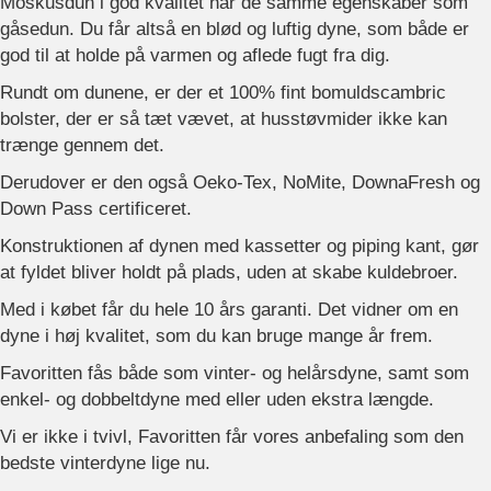
Moskusdun i god kvalitet har de samme egenskaber som
gåsedun. Du får altså en blød og luftig dyne, som både er
god til at holde på varmen og aflede fugt fra dig.
Rundt om dunene, er der et 100% fint bomuldscambric
bolster, der er så tæt vævet, at husstøvmider ikke kan
trænge gennem det.
Derudover er den også Oeko-Tex, NoMite, DownaFresh og
Down Pass certificeret.
Konstruktionen af dynen med kassetter og piping kant, gør
at fyldet bliver holdt på plads, uden at skabe kuldebroer.
Med i købet får du hele 10 års garanti. Det vidner om en
dyne i høj kvalitet, som du kan bruge mange år frem.
Favoritten fås både som vinter- og helårsdyne, samt som
enkel- og dobbeltdyne med eller uden ekstra længde.
Vi er ikke i tvivl, Favoritten får vores anbefaling som den
bedste vinterdyne lige nu.