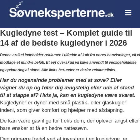
Me
Kugledyne test – Komplet guide til
14 af de bedste kugledyner i 2026
Denne artikel indeholder reklamer. I tilfælde af køb fra vores henvisninger, vil vi
modtage et mindre beløb. Et evt overskud vil blive anvendt til vedligeholdelse
og opdatering af siden. Alle links herunder er derfor reklamelinks.
Har du nogensinde problemer med at sove? Eller
vågner du op og føler dig ængstelig eller ude af stand
til at slappe af? Hvis ja, kan en kugledyne være svaret.
Kugledyner er dyner med små plastik- eller glaskugler
indeni, som giver komfort og hjælper med afslapning.
De kan være gavnlige for f.eks dem, der oplever angst eller
bare ønsker at få en bedre nattesøvn.
Den primære fordel ved at investere i en kugledyne, er