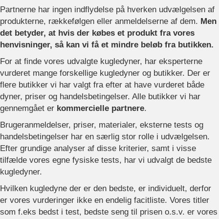
Partnerne har ingen indflydelse på hverken udvælgelsen af
produkterne, rækkefølgen eller anmeldelserne af dem.
Men
det betyder, at hvis der købes et produkt fra vores
henvisninger, så kan vi få et mindre beløb fra butikken.
For at finde vores udvalgte kugledyner, har eksperterne
vurderet mange forskellige kugledyner og butikker. Der er
flere butikker vi har valgt fra efter at have vurderet både
dyner, priser og handelsbetingelser. Alle butikker vi har
gennemgået er
kommercielle partnere
.
Brugeranmeldelser, priser, materialer, eksterne tests og
handelsbetingelser har en særlig stor rolle i udvælgelsen.
Efter grundige analyser af disse kriterier, samt i visse
tilfælde vores egne fysiske tests, har vi udvalgt de bedste
kugledyner.
Hvilken kugledyne der er den bedste, er individuelt, derfor
er vores vurderinger ikke en endelig facitliste. Vores titler
som f.eks bedst i test, bedste seng til prisen o.s.v. er vores