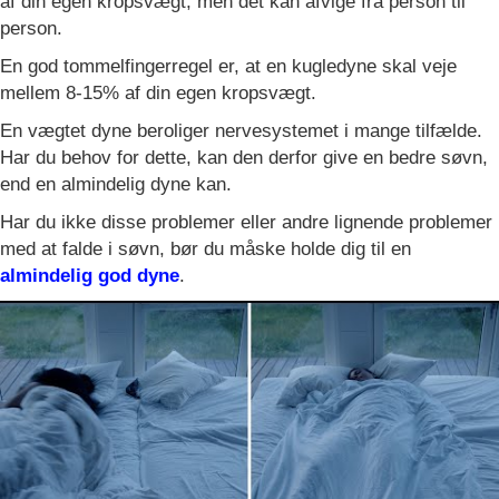
af din egen kropsvægt, men det kan afvige fra person til
person.
En god tommelfingerregel er, at en kugledyne skal veje
mellem 8-15% af din egen kropsvægt.
En vægtet dyne beroliger nervesystemet i mange tilfælde.
Har du behov for dette, kan den derfor give en bedre søvn,
end en almindelig dyne kan.
Har du ikke disse problemer eller andre lignende problemer
med at falde i søvn, bør du måske holde dig til en
almindelig god dyne
.